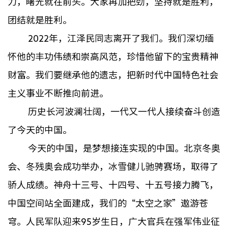
力，曙光就在前头。大家再加把劲，坚持就是胜利，
团结就是胜利。
2022
年，江泽民同志离开了我们。我们深切缅
怀他的丰功伟绩和崇高风范，珍惜他留下的宝贵精神
财富。我们要继承他的遗志，把新时代中国特色社会
主义事业不断推向前进。
历史长河波澜壮阔，一代又一代人接续奋斗创造
了今天的中国。
今天的中国，是梦想接连实现的中国。北京冬奥
会、冬残奥会成功举办，冰雪健儿驰骋赛场，取得了
骄人成绩。神舟十三号、十四号、十五号接力腾飞，
中国空间站全面建成，我们的“太空之家”遨游苍
穹。人民军队迎来95岁生日，广大官兵在强军伟业征