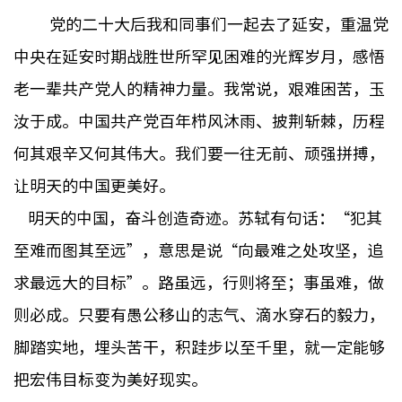
党的二十大后我和同事们一起去了延安，重温党
中央在延安时期战胜世所罕见困难的光辉岁月，感悟
老一辈共产党人的精神力量。我常说，艰难困苦，玉
汝于成。中国共产党百年栉风沐雨、披荆斩棘，历程
何其艰辛又何其伟大。我们要一往无前、顽强拼搏，
让明天的中国更美好。
明天的中国，奋斗创造奇迹。苏轼有句话：“犯其
至难而图其至远”，意思是说“向最难之处攻坚，追
求最远大的目标”。路虽远，行则将至；事虽难，做
则必成。只要有愚公移山的志气、滴水穿石的毅力，
脚踏实地，埋头苦干，积跬步以至千里，就一定能够
把宏伟目标变为美好现实。